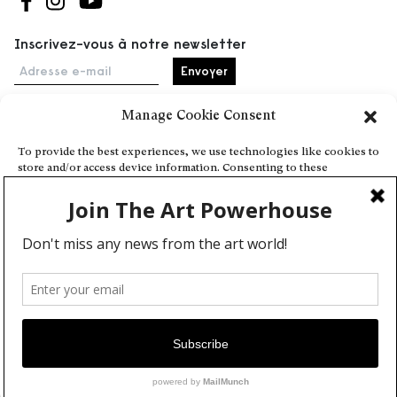
Suivez-nous sur Facebook
Suivez-nous sur Instagram
Suivez-nous sur Youtube
Inscrivez-vous à notre newsletter
Adresse e-mail
Manage Cookie Consent
Accueil
To provide the best experiences, we use technologies like cookies to
store and/or access device information. Consenting to these
Événements
technologies will allow us to process data such as browsing behavior
À propos
or unique IDs on this site. Not consenting or withdrawing consent,
may adversely affect certain features and functions.
Partenaires
Contact
Conditions générales
Confidentialité et cookies
Deny
Communiquer votre événement
View preferences
Devenez contributeur
Cookie Policy