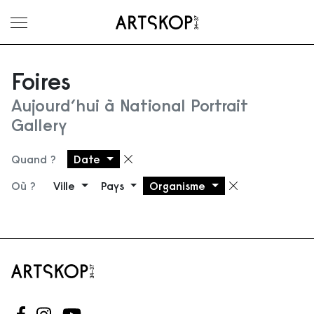
Ouvrir le menu
Foires
Aujourd’hui à National Portrait
Gallery
Quand ?
Date
Supprimer le filtre
Où ?
Ville
Pays
Organisme
Supprimer 