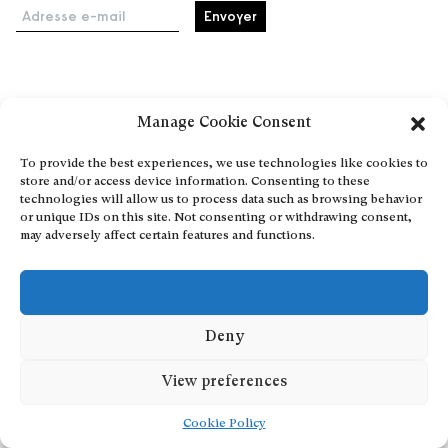
Adresse e-mail
Accueil
Manage Cookie Consent
Événements
À propos
To provide the best experiences, we use technologies like cookies to
store and/or access device information. Consenting to these
Partenaires
technologies will allow us to process data such as browsing behavior
Contact
or unique IDs on this site. Not consenting or withdrawing consent,
may adversely affect certain features and functions.
Conditions générales
Confidentialité et cookies
Communiquer votre événement
Devenez contributeur
Deny
View preferences
Cookie Policy