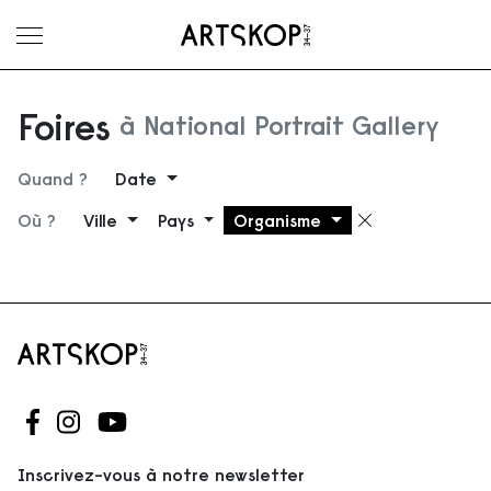
Ouvrir le menu
Foires
à National Portrait Gallery
Quand ?
Date
Où ?
Ville
Pays
Organisme
Supprimer 
Suivez-nous sur Facebook
Suivez-nous sur Instagram
Suivez-nous sur Youtube
Inscrivez-vous à notre newsletter