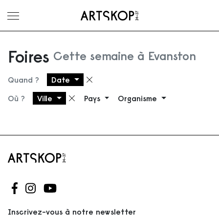
Ouvrir le menu
Foires
Cette semaine à Evanston
Quand ?
Date
Supprimer le filtre
Où ?
Ville
Pays
Organisme
Supprimer le filtre
Suivez-nous sur Facebook
Suivez-nous sur Instagram
Suivez-nous sur Youtube
Inscrivez-vous à notre newsletter