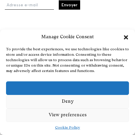
Adresse e-mail
Accueil
Manage Cookie Consent
Événements
À propos
To provide the best experiences, we use technologies like cookies to
store and/or access device information. Consenting to these
Partenaires
technologies will allow us to process data such as browsing behavior
Contact
or unique IDs on this site. Not consenting or withdrawing consent,
may adversely affect certain features and functions.
Conditions générales
Confidentialité et cookies
Communiquer votre événement
Devenez contributeur
Deny
View preferences
Cookie Policy