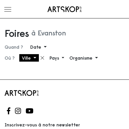
Ouvrir le menu
Foires
à Evanston
Quand ?
Date
Où ?
Ville
Pays
Organisme
Supprimer le filtre
Suivez-nous sur Facebook
Suivez-nous sur Instagram
Suivez-nous sur Youtube
Inscrivez-vous à notre newsletter