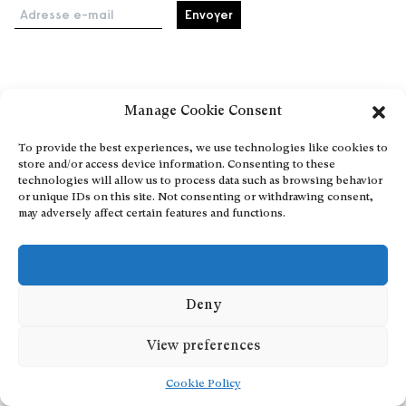
Adresse e-mail
Accueil
Manage Cookie Consent
Événements
À propos
To provide the best experiences, we use technologies like cookies to
store and/or access device information. Consenting to these
Partenaires
technologies will allow us to process data such as browsing behavior
Contact
or unique IDs on this site. Not consenting or withdrawing consent,
may adversely affect certain features and functions.
Conditions générales
Confidentialité et cookies
Communiquer votre événement
Devenez contributeur
Deny
View preferences
Cookie Policy