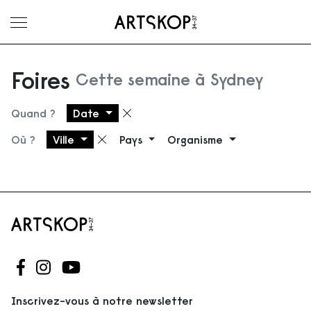
Ouvrir le menu
Foires
Cette semaine à Sydney
Quand ?
Date
Supprimer le filtre
Où ?
Ville
Pays
Organisme
Supprimer le filtre
Suivez-nous sur Facebook
Suivez-nous sur Instagram
Suivez-nous sur Youtube
Inscrivez-vous à notre newsletter