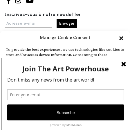
Suivez-nous sur Facebook
Suivez-nous sur Instagram
Suivez-nous sur Youtube
Inscrivez-vous à notre newsletter
Adresse e-mail
Manage Cookie Consent
Accueil
To provide the best experiences, we use technologies like cookies to
store and/or access device information. Consenting to these
Événements
technologies will allow us to process data such as browsing behavior
À propos
or unique IDs on this site. Not consenting or withdrawing consent,
may adversely affect certain features and functions.
Partenaires
Contact
Conditions générales
Confidentialité et cookies
Deny
Communiquer votre événement
View preferences
Devenez contributeur
Cookie Policy