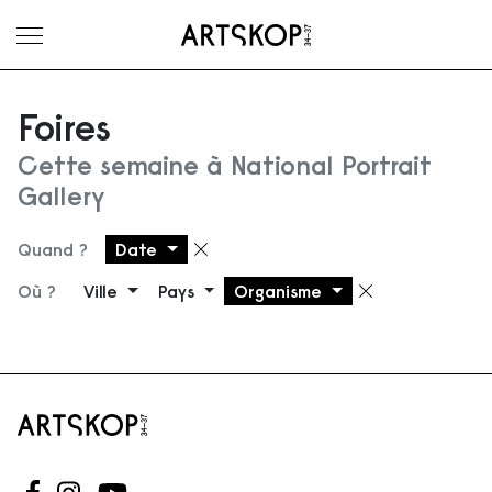
Ouvrir le menu
Foires
Cette semaine à National Portrait
Gallery
Quand ?
Date
Supprimer le filtre
Où ?
Ville
Pays
Organisme
Supprimer 