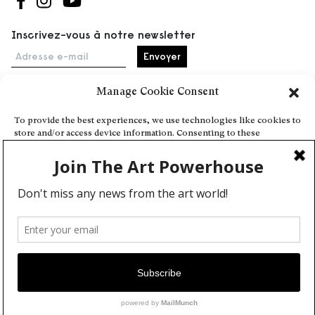
Suivez-nous sur Facebook
Suivez-nous sur Instagram
Suivez-nous sur Youtube
Inscrivez-vous à notre newsletter
Adresse e-mail
Manage Cookie Consent
Accueil
To provide the best experiences, we use technologies like cookies to
store and/or access device information. Consenting to these
Événements
technologies will allow us to process data such as browsing behavior
À propos
or unique IDs on this site. Not consenting or withdrawing consent,
may adversely affect certain features and functions.
Partenaires
Contact
Conditions générales
Confidentialité et cookies
Deny
Communiquer votre événement
View preferences
Devenez contributeur
Cookie Policy