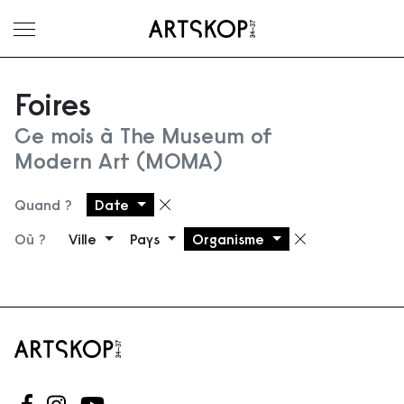
Ouvrir le menu
Foires
Ce mois à The Museum of
Modern Art (MOMA)
Quand ?
Date
Supprimer le filtre
Où ?
Ville
Pays
Organisme
Supprimer 