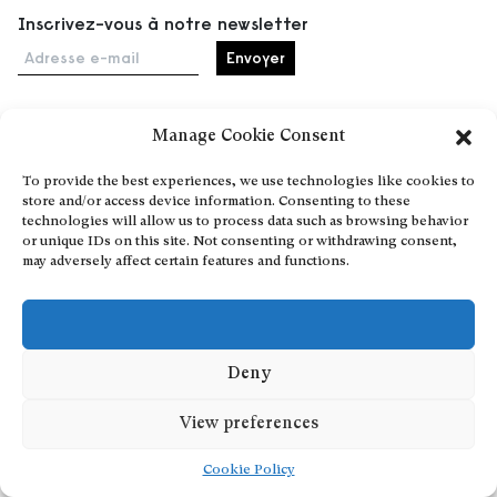
Inscrivez-vous à notre newsletter
Adresse e-mail
Manage Cookie Consent
Accueil
To provide the best experiences, we use technologies like cookies to
Événements
store and/or access device information. Consenting to these
À propos
technologies will allow us to process data such as browsing behavior
or unique IDs on this site. Not consenting or withdrawing consent,
Partenaires
may adversely affect certain features and functions.
Contact
Conditions générales
Confidentialité et cookies
Communiquer votre événement
Deny
Devenez contributeur
View preferences
Cookie Policy