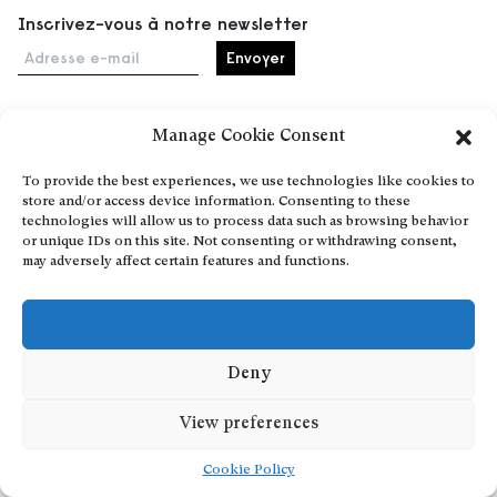
Inscrivez-vous à notre newsletter
Adresse e-mail
Manage Cookie Consent
Accueil
To provide the best experiences, we use technologies like cookies to
Événements
store and/or access device information. Consenting to these
À propos
technologies will allow us to process data such as browsing behavior
or unique IDs on this site. Not consenting or withdrawing consent,
Partenaires
may adversely affect certain features and functions.
Contact
Conditions générales
Confidentialité et cookies
Communiquer votre événement
Deny
Devenez contributeur
View preferences
Cookie Policy