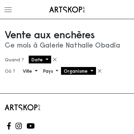
Ouvrir le menu
Vente aux enchères
Ce mois à Galerie Nathalie Obadia
Quand ?
Date
Supprimer le filtre
Où ?
Ville
Pays
Organisme
Supprimer 
Suivez-nous sur Facebook
Suivez-nous sur Instagram
Suivez-nous sur Youtube