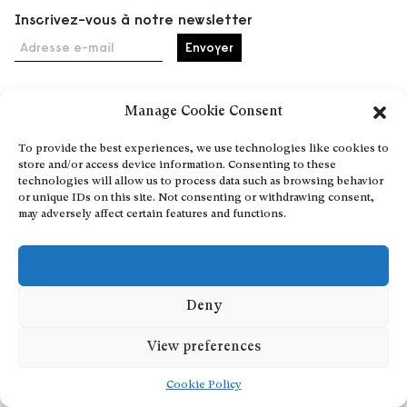
Inscrivez-vous à notre newsletter
Adresse e-mail
Manage Cookie Consent
Accueil
To provide the best experiences, we use technologies like cookies to
Événements
store and/or access device information. Consenting to these
À propos
technologies will allow us to process data such as browsing behavior
or unique IDs on this site. Not consenting or withdrawing consent,
Partenaires
may adversely affect certain features and functions.
Contact
Conditions générales
Confidentialité et cookies
Communiquer votre événement
Deny
Devenez contributeur
View preferences
Cookie Policy