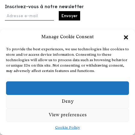
Inscrivez-vous à notre newsletter
Adresse e-mail
Manage Cookie Consent
Accueil
To provide the best experiences, we use technologies like cookies to
Événements
store and/or access device information. Consenting to these
À propos
technologies will allow us to process data such as browsing behavior
or unique IDs on this site. Not consenting or withdrawing consent,
Partenaires
may adversely affect certain features and functions.
Contact
Conditions générales
Confidentialité et cookies
Communiquer votre événement
Deny
Devenez contributeur
View preferences
Cookie Policy