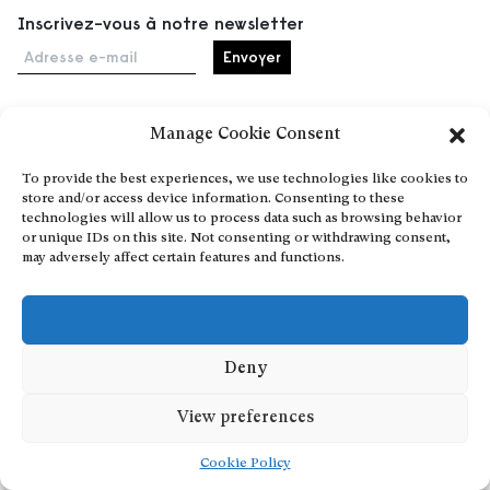
Inscrivez-vous à notre newsletter
Adresse e-mail
Manage Cookie Consent
Accueil
To provide the best experiences, we use technologies like cookies to
Événements
store and/or access device information. Consenting to these
À propos
technologies will allow us to process data such as browsing behavior
or unique IDs on this site. Not consenting or withdrawing consent,
Partenaires
may adversely affect certain features and functions.
Contact
Conditions générales
Confidentialité et cookies
Communiquer votre événement
Deny
Devenez contributeur
View preferences
Cookie Policy