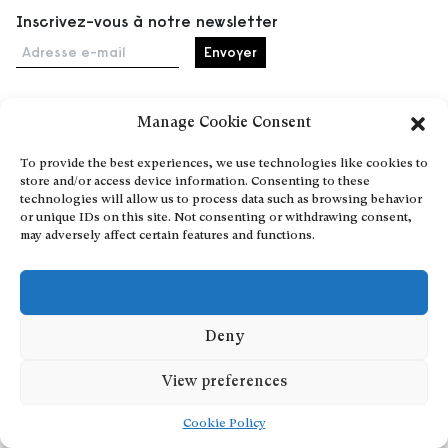
Inscrivez-vous à notre newsletter
Adresse e-mail
Manage Cookie Consent
Accueil
To provide the best experiences, we use technologies like cookies to
Événements
store and/or access device information. Consenting to these
À propos
technologies will allow us to process data such as browsing behavior
or unique IDs on this site. Not consenting or withdrawing consent,
Partenaires
may adversely affect certain features and functions.
Contact
Conditions générales
Confidentialité et cookies
Communiquer votre événement
Deny
Devenez contributeur
View preferences
Cookie Policy