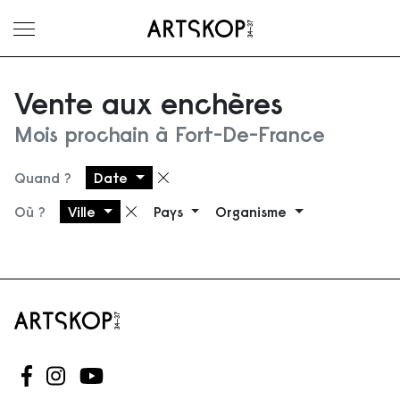
Ouvrir le menu
Vente aux enchères
Mois prochain à Fort-De-France
Quand ?
Date
Supprimer le filtre
Où ?
Ville
Pays
Organisme
Supprimer le filtre
Suivez-nous sur Facebook
Suivez-nous sur Instagram
Suivez-nous sur Youtube