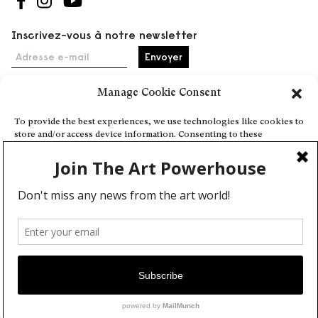
Suivez-nous sur Facebook
Suivez-nous sur Instagram
Suivez-nous sur Youtube
Inscrivez-vous à notre newsletter
Adresse e-mail
Manage Cookie Consent
Accueil
To provide the best experiences, we use technologies like cookies to
store and/or access device information. Consenting to these
Événements
technologies will allow us to process data such as browsing behavior
À propos
or unique IDs on this site. Not consenting or withdrawing consent,
may adversely affect certain features and functions.
Partenaires
Contact
Conditions générales
Confidentialité et cookies
Deny
Communiquer votre événement
View preferences
Devenez contributeur
Cookie Policy