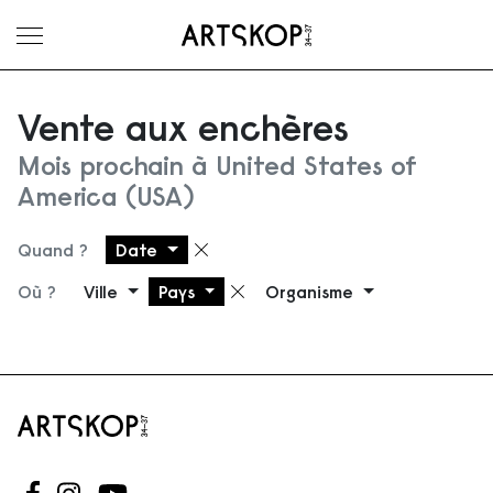
Ouvrir le menu
Vente aux enchères
Mois prochain à United States of
America (USA)
Quand ?
Date
Supprimer le filtre
Où ?
Ville
Pays
Organisme
Supprimer le filtre