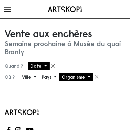
Ouvrir le menu
Vente aux enchères
Semaine prochaine à Musée du quai
Branly
Quand ?
Date
Supprimer le filtre
Où ?
Ville
Pays
Organisme
Supprimer 