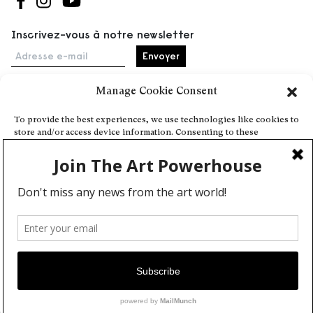
Suivez-nous sur Facebook
Suivez-nous sur Instagram
Suivez-nous sur Youtube
Inscrivez-vous à notre newsletter
Adresse e-mail
Manage Cookie Consent
Accueil
To provide the best experiences, we use technologies like cookies to
store and/or access device information. Consenting to these
Événements
technologies will allow us to process data such as browsing behavior
À propos
or unique IDs on this site. Not consenting or withdrawing consent,
may adversely affect certain features and functions.
Partenaires
Contact
Conditions générales
Confidentialité et cookies
Deny
Communiquer votre événement
View preferences
Devenez contributeur
Cookie Policy