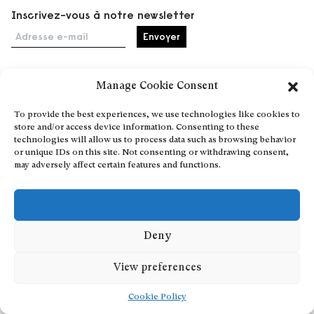
Inscrivez-vous à notre newsletter
Adresse e-mail
Manage Cookie Consent
Accueil
To provide the best experiences, we use technologies like cookies to
Événements
store and/or access device information. Consenting to these
À propos
technologies will allow us to process data such as browsing behavior
or unique IDs on this site. Not consenting or withdrawing consent,
Partenaires
may adversely affect certain features and functions.
Contact
Conditions générales
Confidentialité et cookies
Communiquer votre événement
Deny
Devenez contributeur
View preferences
Cookie Policy