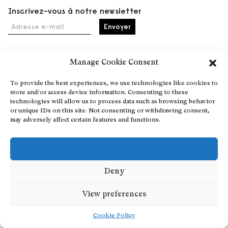
Inscrivez-vous à notre newsletter
Adresse e-mail
Manage Cookie Consent
Accueil
To provide the best experiences, we use technologies like cookies to
Événements
store and/or access device information. Consenting to these
À propos
technologies will allow us to process data such as browsing behavior
or unique IDs on this site. Not consenting or withdrawing consent,
Partenaires
may adversely affect certain features and functions.
Contact
Conditions générales
Confidentialité et cookies
Communiquer votre événement
Deny
Devenez contributeur
View preferences
Cookie Policy