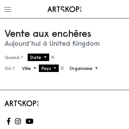
Ouvrir le menu
Vente aux enchères
Aujourd’hui à United Kingdom
Quand ?
Date
Supprimer le filtre
Où ?
Ville
Pays
Organisme
Supprimer le filtre
Suivez-nous sur Facebook
Suivez-nous sur Instagram
Suivez-nous sur Youtube