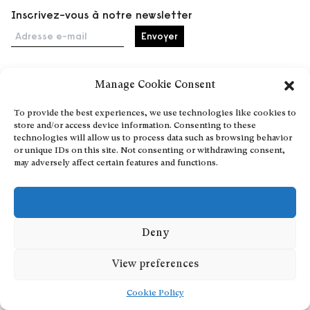
Inscrivez-vous à notre newsletter
Adresse e-mail
Manage Cookie Consent
Accueil
To provide the best experiences, we use technologies like cookies to
Événements
store and/or access device information. Consenting to these
À propos
technologies will allow us to process data such as browsing behavior
or unique IDs on this site. Not consenting or withdrawing consent,
Partenaires
may adversely affect certain features and functions.
Contact
Conditions générales
Confidentialité et cookies
Communiquer votre événement
Deny
Devenez contributeur
View preferences
Cookie Policy