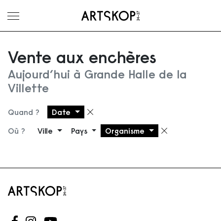
Ouvrir le menu
Vente aux enchères
Aujourd’hui à Grande Halle de la
Villette
Quand ?
Date
Supprimer le filtre
Où ?
Ville
Pays
Organisme
Supprimer 