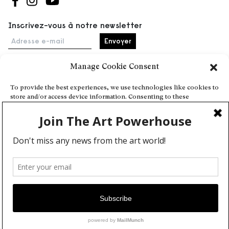
Suivez-nous sur Facebook
Suivez-nous sur Instagram
Suivez-nous sur Youtube
Inscrivez-vous à notre newsletter
Adresse e-mail
Manage Cookie Consent
Accueil
To provide the best experiences, we use technologies like cookies to
store and/or access device information. Consenting to these
Événements
technologies will allow us to process data such as browsing behavior
À propos
or unique IDs on this site. Not consenting or withdrawing consent,
may adversely affect certain features and functions.
Partenaires
Contact
Conditions générales
Confidentialité et cookies
Deny
Communiquer votre événement
View preferences
Devenez contributeur
Cookie Policy