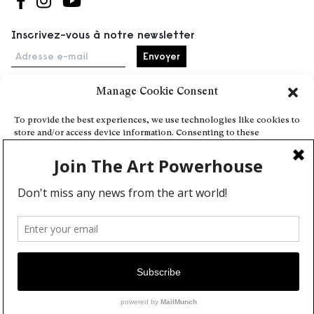
Suivez-nous sur Facebook
Suivez-nous sur Instagram
Suivez-nous sur Youtube
Inscrivez-vous à notre newsletter
Adresse e-mail
Manage Cookie Consent
Accueil
To provide the best experiences, we use technologies like cookies to
store and/or access device information. Consenting to these
Événements
technologies will allow us to process data such as browsing behavior
À propos
or unique IDs on this site. Not consenting or withdrawing consent,
may adversely affect certain features and functions.
Partenaires
Contact
Conditions générales
Confidentialité et cookies
Deny
Communiquer votre événement
View preferences
Devenez contributeur
Cookie Policy