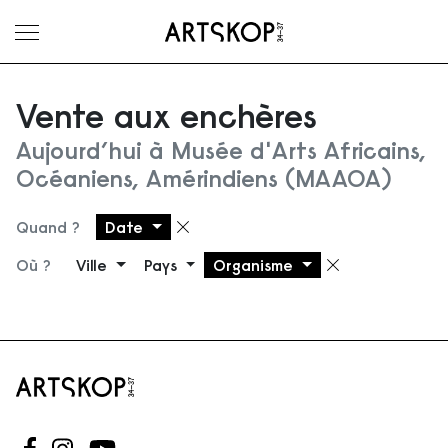
Ouvrir le menu
Vente aux enchères
Aujourd’hui à Musée d'Arts Africains,
Océaniens, Amérindiens (MAAOA)
Quand ?
Date
Supprimer le filtre
Où ?
Ville
Pays
Organisme
Supprimer 