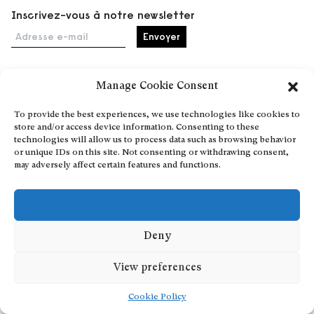
Inscrivez-vous à notre newsletter
Adresse e-mail
Manage Cookie Consent
Accueil
To provide the best experiences, we use technologies like cookies to
Événements
store and/or access device information. Consenting to these
À propos
technologies will allow us to process data such as browsing behavior
or unique IDs on this site. Not consenting or withdrawing consent,
Partenaires
may adversely affect certain features and functions.
Contact
Conditions générales
Confidentialité et cookies
Communiquer votre événement
Deny
Devenez contributeur
View preferences
Cookie Policy