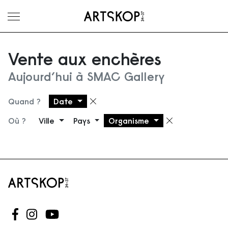
Ouvrir le menu
Vente aux enchères
Aujourd’hui à SMAC Gallery
Quand ?
Date
Supprimer le filtre
Où ?
Ville
Pays
Organisme
Supprimer 
Suivez-nous sur Facebook
Suivez-nous sur Instagram
Suivez-nous sur Youtube