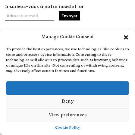
Inscrivez-vous à notre newsletter
Adresse e-mail
Manage Cookie Consent
Accueil
To provide the best experiences, we use technologies like cookies to
Événements
store and/or access device information. Consenting to these
À propos
technologies will allow us to process data such as browsing behavior
or unique IDs on this site. Not consenting or withdrawing consent,
Partenaires
may adversely affect certain features and functions.
Contact
Conditions générales
Confidentialité et cookies
Communiquer votre événement
Deny
Devenez contributeur
View preferences
Cookie Policy