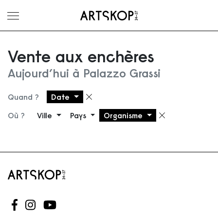
Ouvrir le menu
Vente aux enchères
Aujourd’hui à Palazzo Grassi
Quand ?
Date
Supprimer le filtre
Où ?
Ville
Pays
Organisme
Supprimer 
Suivez-nous sur Facebook
Suivez-nous sur Instagram
Suivez-nous sur Youtube