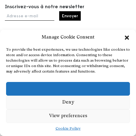
Inscrivez-vous à notre newsletter
Adresse e-mail
Manage Cookie Consent
Accueil
To provide the best experiences, we use technologies like cookies to
Événements
store and/or access device information. Consenting to these
À propos
technologies will allow us to process data such as browsing behavior
or unique IDs on this site. Not consenting or withdrawing consent,
Partenaires
may adversely affect certain features and functions.
Contact
Conditions générales
Confidentialité et cookies
Communiquer votre événement
Deny
Devenez contributeur
View preferences
Cookie Policy