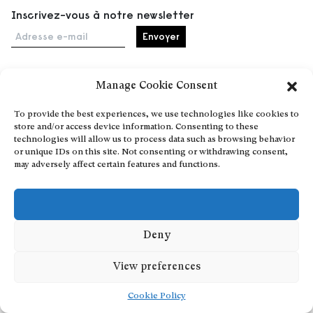
Inscrivez-vous à notre newsletter
Adresse e-mail
Manage Cookie Consent
Accueil
To provide the best experiences, we use technologies like cookies to
Événements
store and/or access device information. Consenting to these
À propos
technologies will allow us to process data such as browsing behavior
or unique IDs on this site. Not consenting or withdrawing consent,
Partenaires
may adversely affect certain features and functions.
Contact
Conditions générales
Confidentialité et cookies
Communiquer votre événement
Deny
Devenez contributeur
View preferences
Cookie Policy