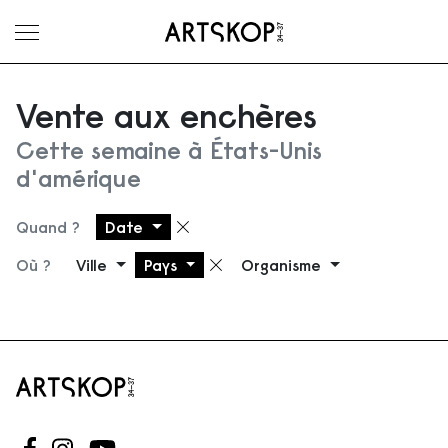
Ouvrir le menu
Vente aux enchères
Cette semaine à États-Unis
d'amérique
Quand ?
Date
Supprimer le filtre
Où ?
Ville
Pays
Organisme
Supprimer le filtre