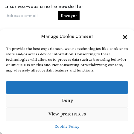
Inscrivez-vous à notre newsletter
Adresse e-mail
Manage Cookie Consent
Accueil
To provide the best experiences, we use technologies like cookies to
Événements
store and/or access device information. Consenting to these
À propos
technologies will allow us to process data such as browsing behavior
or unique IDs on this site. Not consenting or withdrawing consent,
Partenaires
may adversely affect certain features and functions.
Contact
Conditions générales
Confidentialité et cookies
Communiquer votre événement
Deny
Devenez contributeur
View preferences
Cookie Policy