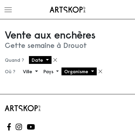
Ouvrir le menu
Vente aux enchères
Cette semaine à Drouot
Quand ?
Date
Supprimer le filtre
Où ?
Ville
Pays
Organisme
Supprimer 
Suivez-nous sur Facebook
Suivez-nous sur Instagram
Suivez-nous sur Youtube