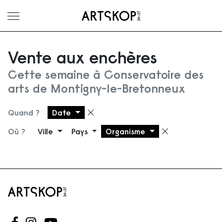
Ouvrir le menu
Vente aux enchères
Cette semaine à Conservatoire des
arts de Montigny-le-Bretonneux
Quand ?
Date
Supprimer le filtre
Où ?
Ville
Pays
Organisme
Supprimer 