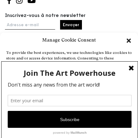
Suivez-nous sur Facebook
Suivez-nous sur Instagram
Suivez-nous sur Youtube
Inscrivez-vous à notre newsletter
Adresse e-mail
Manage Cookie Consent
Accueil
To provide the best experiences, we use technologies like cookies to
store and/or access device information. Consenting to these
Événements
technologies will allow us to process data such as browsing behavior
À propos
or unique IDs on this site. Not consenting or withdrawing consent,
may adversely affect certain features and functions.
Partenaires
Contact
Conditions générales
Confidentialité et cookies
Deny
Communiquer votre événement
View preferences
Devenez contributeur
Cookie Policy