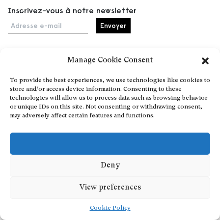
Inscrivez-vous à notre newsletter
Adresse e-mail
Manage Cookie Consent
Accueil
To provide the best experiences, we use technologies like cookies to
Événements
store and/or access device information. Consenting to these
À propos
technologies will allow us to process data such as browsing behavior
or unique IDs on this site. Not consenting or withdrawing consent,
Partenaires
may adversely affect certain features and functions.
Contact
Conditions générales
Confidentialité et cookies
Communiquer votre événement
Deny
Devenez contributeur
View preferences
Cookie Policy