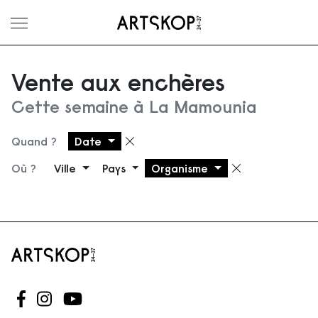
Ouvrir le menu
Vente aux enchères
Cette semaine à La Mamounia
Quand ?
Date
Supprimer le filtre
Où ?
Ville
Pays
Organisme
Supprimer 
Suivez-nous sur Facebook
Suivez-nous sur Instagram
Suivez-nous sur Youtube