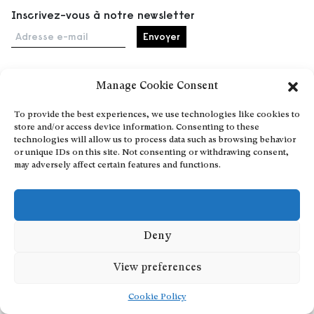
Inscrivez-vous à notre newsletter
Adresse e-mail
Manage Cookie Consent
Accueil
To provide the best experiences, we use technologies like cookies to
Événements
store and/or access device information. Consenting to these
À propos
technologies will allow us to process data such as browsing behavior
or unique IDs on this site. Not consenting or withdrawing consent,
Partenaires
may adversely affect certain features and functions.
Contact
Conditions générales
Confidentialité et cookies
Communiquer votre événement
Deny
Devenez contributeur
View preferences
Cookie Policy