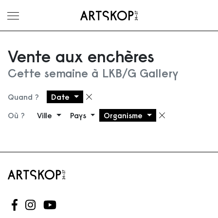
Ouvrir le menu
Vente aux enchères
Cette semaine à LKB/G Gallery
Quand ?
Date
Supprimer le filtre
Où ?
Ville
Pays
Organisme
Supprimer 
Suivez-nous sur Facebook
Suivez-nous sur Instagram
Suivez-nous sur Youtube