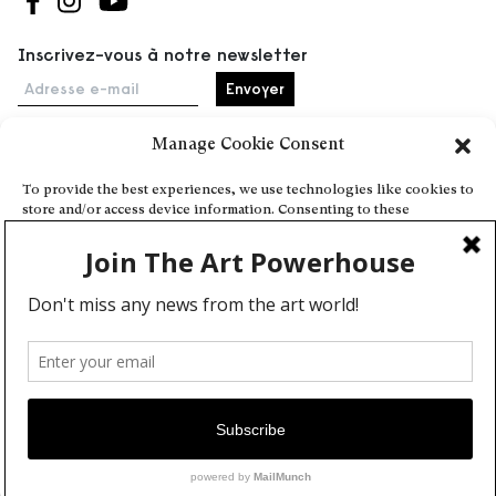
Suivez-nous sur Facebook
Suivez-nous sur Instagram
Suivez-nous sur Youtube
Inscrivez-vous à notre newsletter
Adresse e-mail
Manage Cookie Consent
Accueil
To provide the best experiences, we use technologies like cookies to
store and/or access device information. Consenting to these
Événements
technologies will allow us to process data such as browsing behavior
À propos
or unique IDs on this site. Not consenting or withdrawing consent,
may adversely affect certain features and functions.
Partenaires
Contact
Conditions générales
Confidentialité et cookies
Deny
Communiquer votre événement
View preferences
Devenez contributeur
Cookie Policy