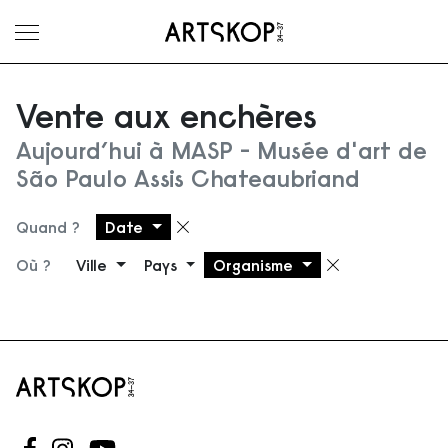
Ouvrir le menu
Vente aux enchères
Aujourd’hui à MASP - Musée d'art de
São Paulo Assis Chateaubriand
Quand ?
Date
Supprimer le filtre
Où ?
Ville
Pays
Organisme
Supprimer 