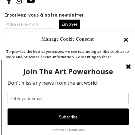
Suivez-nous sur Facebook
Suivez-nous sur Instagram
Suivez-nous sur Youtube
Inscrivez-vous à notre newsletter
Adresse e-mail
Manage Cookie Consent
Accueil
To provide the best experiences, we use technologies like cookies to
store and/or access device information. Consenting to these
Événements
technologies will allow us to process data such as browsing behavior
À propos
or unique IDs on this site. Not consenting or withdrawing consent,
may adversely affect certain features and functions.
Partenaires
Contact
Conditions générales
Confidentialité et cookies
Deny
Communiquer votre événement
View preferences
Devenez contributeur
Cookie Policy