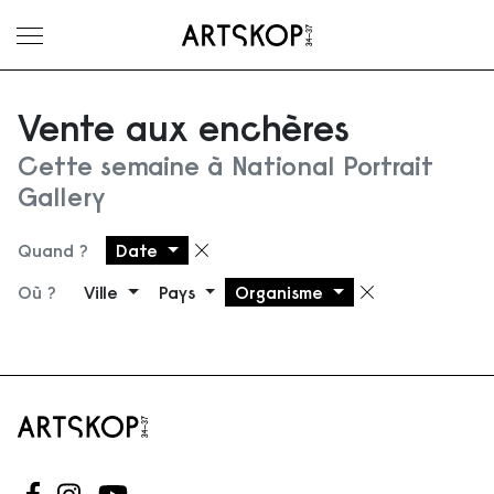
Ouvrir le menu
Vente aux enchères
Cette semaine à National Portrait
Gallery
Quand ?
Date
Supprimer le filtre
Où ?
Ville
Pays
Organisme
Supprimer 