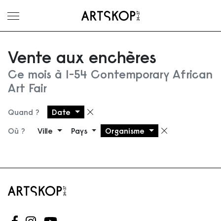
Ouvrir le menu
Vente aux enchères
Ce mois à 1-54 Contemporary African
Art Fair
Quand ?
Date
Supprimer le filtre
Où ?
Ville
Pays
Organisme
Supprimer 