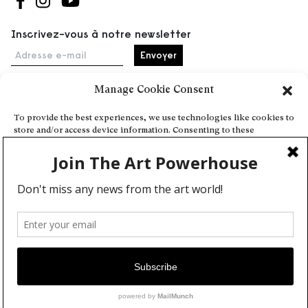
Suivez-nous sur Facebook
Suivez-nous sur Instagram
Suivez-nous sur Youtube
Inscrivez-vous à notre newsletter
Adresse e-mail
Manage Cookie Consent
Accueil
To provide the best experiences, we use technologies like cookies to
store and/or access device information. Consenting to these
Événements
technologies will allow us to process data such as browsing behavior
À propos
or unique IDs on this site. Not consenting or withdrawing consent,
may adversely affect certain features and functions.
Partenaires
Contact
Conditions générales
Confidentialité et cookies
Deny
Communiquer votre événement
View preferences
Devenez contributeur
Cookie Policy