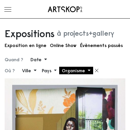
Ouvrir le menu
Expositions
à projects+gallery
Exposition en ligne
Online Show
Évènements passés
Quand ?
Date
Où ?
Ville
Pays
Organisme
Supprimer 