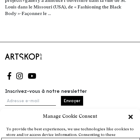
projects+gallery a annoncé l’ouverture dans la ville de St.
Louis dans le Missouri (USA), de « Fashioning the Black
Body »-Façonner le …
Lire la suite
Suivez-nous sur Facebook
Suivez-nous sur Instagram
Suivez-nous sur Youtube
Inscrivez-vous à notre newsletter
Adresse e-mail
Manage Cookie Consent
Accueil
To provide the best experiences, we use technologies like cookies to
store and/or access device information. Consenting to these
Événements