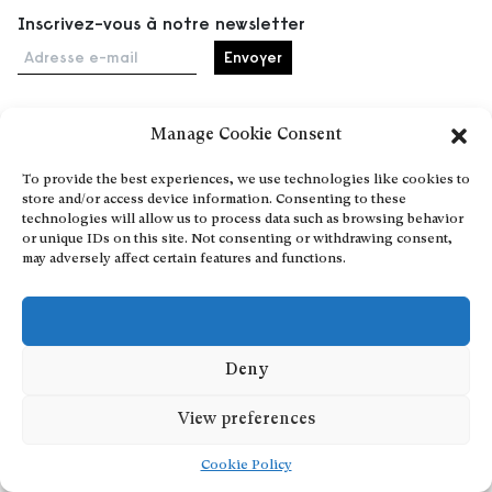
Inscrivez-vous à notre newsletter
Adresse e-mail
Manage Cookie Consent
Accueil
To provide the best experiences, we use technologies like cookies to
Événements
store and/or access device information. Consenting to these
À propos
technologies will allow us to process data such as browsing behavior
or unique IDs on this site. Not consenting or withdrawing consent,
Partenaires
may adversely affect certain features and functions.
Contact
Conditions générales
Confidentialité et cookies
Communiquer votre événement
Deny
Devenez contributeur
View preferences
Cookie Policy