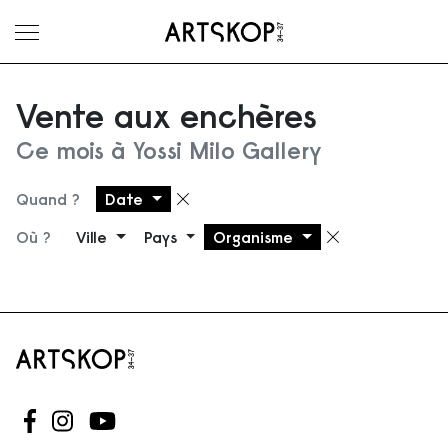
Ouvrir le menu
Vente aux enchères
Ce mois à Yossi Milo Gallery
Quand ?
Date
Supprimer le filtre
Où ?
Ville
Pays
Organisme
Supprimer 
Suivez-nous sur Facebook
Suivez-nous sur Instagram
Suivez-nous sur Youtube