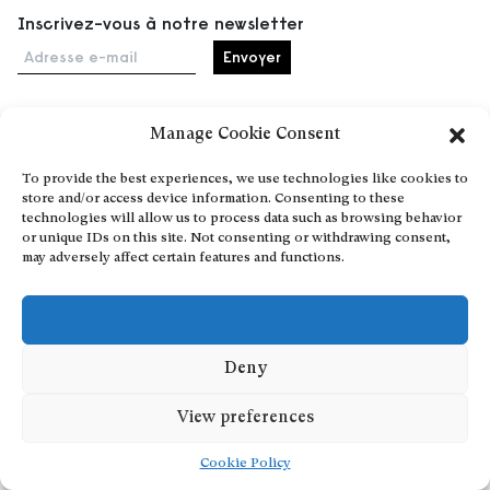
Inscrivez-vous à notre newsletter
Adresse e-mail
Manage Cookie Consent
Accueil
To provide the best experiences, we use technologies like cookies to
Événements
store and/or access device information. Consenting to these
À propos
technologies will allow us to process data such as browsing behavior
or unique IDs on this site. Not consenting or withdrawing consent,
Partenaires
may adversely affect certain features and functions.
Contact
Conditions générales
Confidentialité et cookies
Communiquer votre événement
Deny
Devenez contributeur
View preferences
Cookie Policy