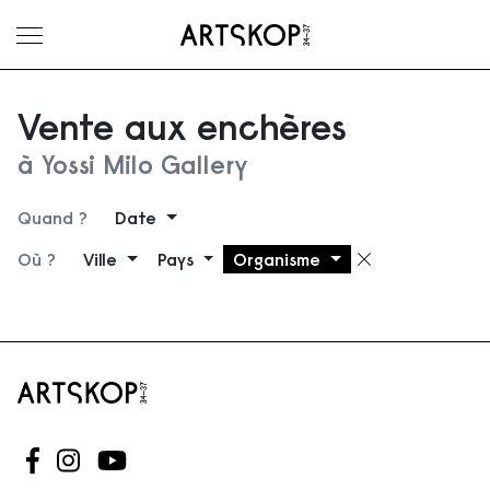
Ouvrir le menu
Vente aux enchères
à Yossi Milo Gallery
Quand ?
Date
Où ?
Ville
Pays
Organisme
Supprimer 
Suivez-nous sur Facebook
Suivez-nous sur Instagram
Suivez-nous sur Youtube