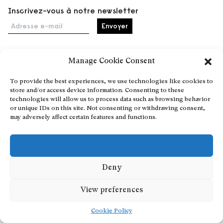
Inscrivez-vous à notre newsletter
Adresse e-mail
Manage Cookie Consent
Accueil
To provide the best experiences, we use technologies like cookies to
Événements
store and/or access device information. Consenting to these
À propos
technologies will allow us to process data such as browsing behavior
or unique IDs on this site. Not consenting or withdrawing consent,
Partenaires
may adversely affect certain features and functions.
Contact
Conditions générales
Confidentialité et cookies
Communiquer votre événement
Deny
Devenez contributeur
View preferences
Cookie Policy