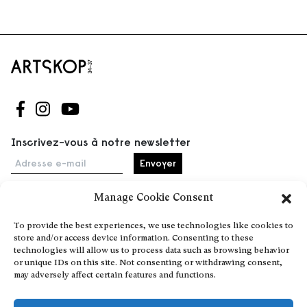
Suivez-nous sur Facebook
Suivez-nous sur Instagram
Suivez-nous sur Youtube
Inscrivez-vous à notre newsletter
Adresse e-mail
Manage Cookie Consent
Accueil
To provide the best experiences, we use technologies like cookies to
store and/or access device information. Consenting to these
Événements
technologies will allow us to process data such as browsing behavior
À propos
or unique IDs on this site. Not consenting or withdrawing consent,
may adversely affect certain features and functions.
Partenaires
Contact