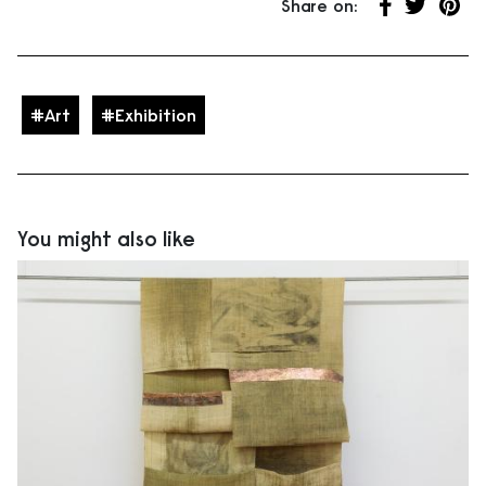
Share on:
Partager su
Partager 
Parta
Art
Exhibition
You might also like