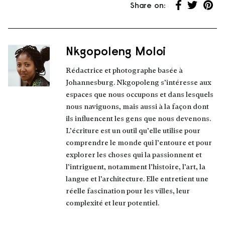
Share on:
Partager su
Partager 
Parta
Nkgopoleng Moloi
À propos de l’auteur
Rédactrice et photographe basée à
Johannesburg. Nkgopoleng s’intéresse aux
espaces que nous occupons et dans lesquels
nous naviguons, mais aussi à la façon dont
ils influencent les gens que nous devenons.
L’écriture est un outil qu’elle utilise pour
comprendre le monde qui l’entoure et pour
explorer les choses qui la passionnent et
l’intriguent, notamment l’histoire, l’art, la
langue et l’architecture. Elle entretient une
réelle fascination pour les villes, leur
complexité et leur potentiel.