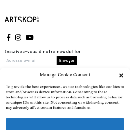
Suivez-nous sur Facebook
Suivez-nous sur Instagram
Suivez-nous sur Youtube
Inscrivez-vous à notre newsletter
Adresse e-mail
Manage Cookie Consent
Accueil
To provide the best experiences, we use technologies like cookies to
store and/or access device information. Consenting to these
Événements
technologies will allow us to process data such as browsing behavior
À propos
or unique IDs on this site. Not consenting or withdrawing consent,
may adversely affect certain features and functions.
Partenaires
Contact
Conditions générales