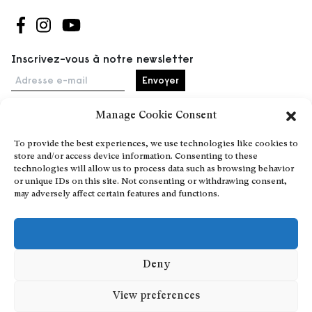
Suivez-nous sur Facebook
Suivez-nous sur Instagram
Suivez-nous sur Youtube
Inscrivez-vous à notre newsletter
Adresse e-mail
Manage Cookie Consent
Accueil
To provide the best experiences, we use technologies like cookies to
store and/or access device information. Consenting to these
Événements
technologies will allow us to process data such as browsing behavior
À propos
or unique IDs on this site. Not consenting or withdrawing consent,
may adversely affect certain features and functions.
Partenaires
Contact
Conditions générales
Confidentialité et cookies
Deny
Communiquer votre événement
View preferences
Devenez contributeur