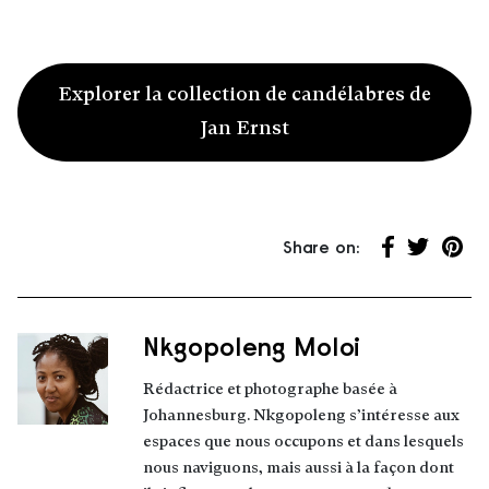
Explorer la collection de candélabres de
Jan Ernst
Share on:
Partager su
Partager 
Parta
Nkgopoleng Moloi
À propos de l’auteur
Rédactrice et photographe basée à
Johannesburg. Nkgopoleng s’intéresse aux
espaces que nous occupons et dans lesquels
nous naviguons, mais aussi à la façon dont