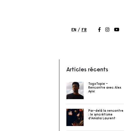
EN
FR
Suivez-nous 
Suivez-nou
Suivez
Articles récents
TogoTopie –
Rencontre avec Alex
Ayivi
Par-delà la rencontre
: le syncrétisme
d’Amalia Laurent