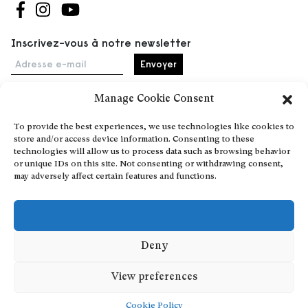
Suivez-nous sur Facebook
Suivez-nous sur Instagram
Suivez-nous sur Youtube
Inscrivez-vous à notre newsletter
Adresse e-mail
Manage Cookie Consent
Accueil
To provide the best experiences, we use technologies like cookies to
store and/or access device information. Consenting to these
Événements
technologies will allow us to process data such as browsing behavior
À propos
or unique IDs on this site. Not consenting or withdrawing consent,
may adversely affect certain features and functions.
Partenaires
Contact
Conditions générales
Confidentialité et cookies
Deny
Communiquer votre événement
View preferences
Devenez contributeur
Cookie Policy