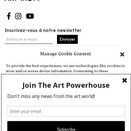
Suivez-nous sur Facebook
Suivez-nous sur Instagram
Suivez-nous sur Youtube
Inscrivez-vous à notre newsletter
Adresse e-mail
Manage Cookie Consent
Accueil
To provide the best experiences, we use technologies like cookies to
store and/or access device information. Consenting to these
Événements
technologies will allow us to process data such as browsing behavior
À propos
or unique IDs on this site. Not consenting or withdrawing consent,
may adversely affect certain features and functions.
Partenaires
Contact
Conditions générales
Confidentialité et cookies
Deny
Communiquer votre événement
View preferences