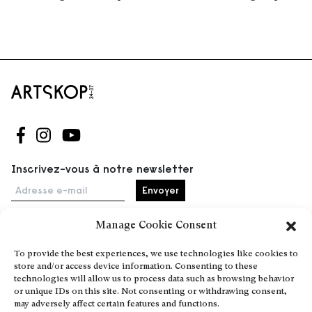
Lire la suite
Suivez-nous sur Facebook
Suivez-nous sur Instagram
Suivez-nous sur Youtube
Inscrivez-vous à notre newsletter
Adresse e-mail
Manage Cookie Consent
Accueil
To provide the best experiences, we use technologies like cookies to
store and/or access device information. Consenting to these
Événements
technologies will allow us to process data such as browsing behavior
À propos
or unique IDs on this site. Not consenting or withdrawing consent,
may adversely affect certain features and functions.
Partenaires