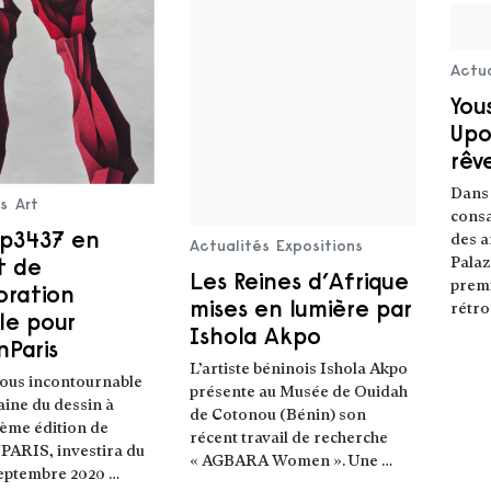
Actua
You
Upo
rêve
Dans 
és
Art
cons
op3437 en
des a
Actualités
Expositions
t de
Palaz
Les Reines d’Afrique
prem
oration
mises en lumière par
rétro
le pour
Lire
Ishola Akpo
nParis
L’artiste béninois Ishola Akpo
ous incontournable
présente au Musée de Ouidah
aine du dessin à
de Cotonou (Bénin) son
 8ème édition de
récent travail de recherche
ARIS, investira du
« AGBARA Women ». Une …
Lire la suite
septembre 2020 …
uite