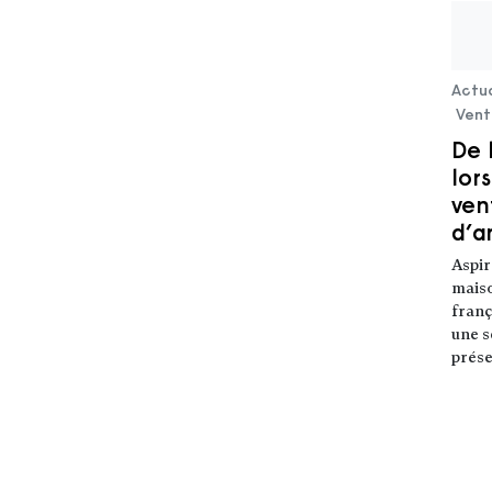
Actua
Vent
De 
lor
ven
d’a
Aspir
maiso
franç
une s
prése
Lire