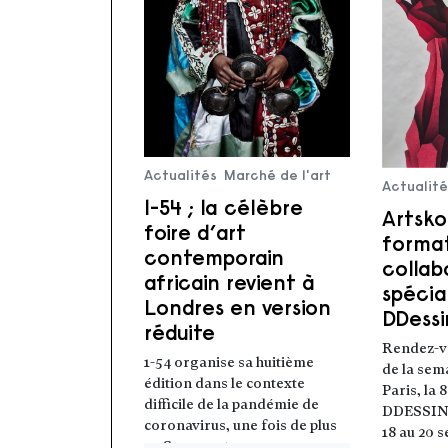
Actualités
Marché de l'art
Actualit
1-54 ; la célèbre
Artsk
foire d’art
forma
contemporain
collab
africain revient à
spécia
Londres en version
DDessi
réduite
Rendez-v
1-54 organise sa huitième
de la sem
édition dans le contexte
Paris, la
difficile de la pandémie de
DDESSINP
coronavirus, une fois de plus
18 au 20 
Lire la s
au Somerset …