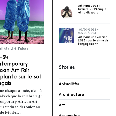
Art Paris 2023 :
lumière sur l’Afrique
et sa diaspora
30/03/2023 -
02/04/2023
Art Paris une édition
2023 sous le signe de
l’engagement
lités
Art
Foires
1-54
temporary
Stories
ican Art Fair
mplante sur le sol
nçais
Actualités
 chaque année, c’est à
Architecture
kech que la célèbre 1-54
emporary African Art
Art
aurait dû se dérouler au
de Février. …
Art ancien
 la suite