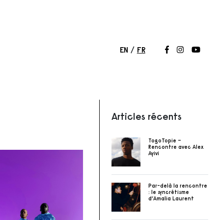
EN
FR
Suivez-nous 
Suivez-nou
Suivez
Articles récents
TogoTopie –
Rencontre avec Alex
Ayivi
Par-delà la rencontre
: le syncrétisme
d’Amalia Laurent