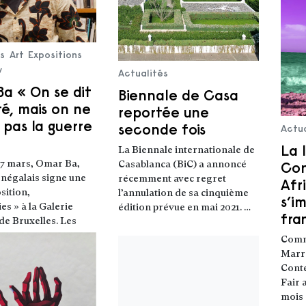
és
Art
Expositions
w
Actualités
a « On se dit
Biennale de Casa
ité, mais on ne
reportée une
t pas la guerre
seconde fois
Actua
La 
La Biennale internationale de
Con
27 mars, Omar Ba,
Casablanca (BiC) a annoncé
énégalais signe une
récemment avec regret
Afr
sition,
l’annulation de sa cinquième
s’i
es » à la Galerie
édition prévue en mai 2021. …
Lire la suite
fra
e Bruxelles. Les
, …
Comme
uite
Marra
Cont
Fair 
mois 
Lire