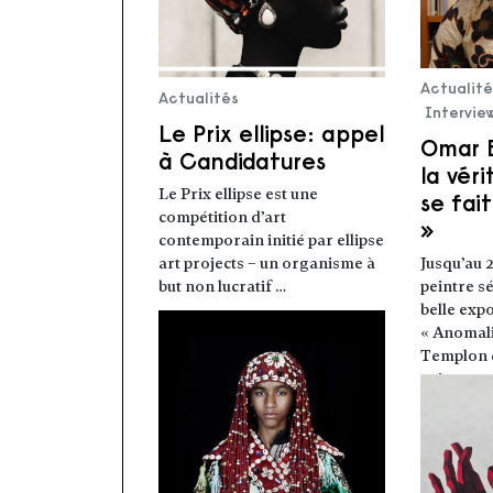
Actualit
Actualités
Intervie
Le Prix ellipse: appel
Omar B
à Candidatures
la vér
Le Prix ellipse est une
se fai
compétition d’art
»
contemporain initié par ellipse
art projects – un organisme à
Jusqu’au 
but non lucratif …
peintre s
Lire la suite
belle expo
« Anomali
Templon d
peintures
Lire la s