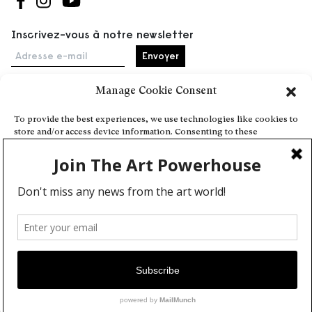
Suivez-nous sur Facebook
Suivez-nous sur Instagram
Suivez-nous sur Youtube
Inscrivez-vous à notre newsletter
Adresse e-mail
Manage Cookie Consent
Accueil
To provide the best experiences, we use technologies like cookies to
store and/or access device information. Consenting to these
Événements
technologies will allow us to process data such as browsing behavior
À propos
or unique IDs on this site. Not consenting or withdrawing consent,
may adversely affect certain features and functions.
Partenaires
Contact
Conditions générales
Confidentialité et cookies
Deny
Communiquer votre événement
View preferences
Devenez contributeur
Cookie Policy