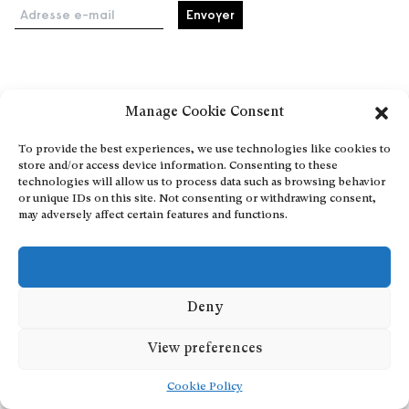
Adresse e-mail
Accueil
Manage Cookie Consent
Événements
À propos
To provide the best experiences, we use technologies like cookies to
store and/or access device information. Consenting to these
Partenaires
technologies will allow us to process data such as browsing behavior
Contact
or unique IDs on this site. Not consenting or withdrawing consent,
may adversely affect certain features and functions.
Conditions générales
Confidentialité et cookies
Communiquer votre événement
Devenez contributeur
Deny
View preferences
Cookie Policy