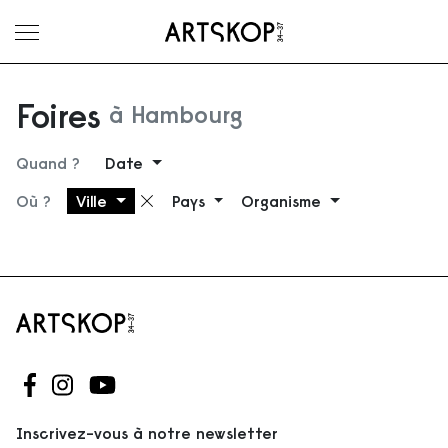
Ouvrir le menu
Foires
à Hambourg
Quand ?
Date
Où ?
Ville
Pays
Organisme
Supprimer le filtre
Suivez-nous sur Facebook
Suivez-nous sur Instagram
Suivez-nous sur Youtube
Inscrivez-vous à notre newsletter