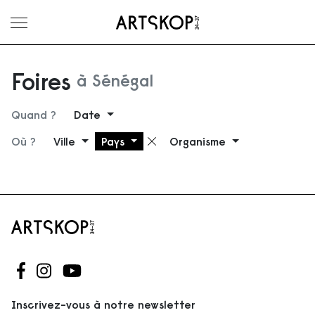
Ouvrir le menu
Foires
à Sénégal
Quand ?
Date
Où ?
Ville
Pays
Organisme
Supprimer le filtre
Suivez-nous sur Facebook
Suivez-nous sur Instagram
Suivez-nous sur Youtube
Inscrivez-vous à notre newsletter