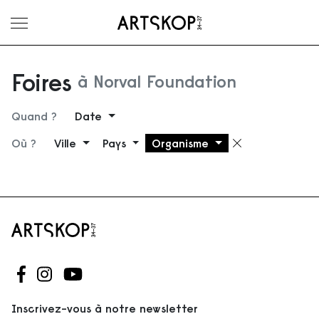
Ouvrir le menu
Foires
à Norval Foundation
Quand ?
Date
Où ?
Ville
Pays
Organisme
Supprimer 
Suivez-nous sur Facebook
Suivez-nous sur Instagram
Suivez-nous sur Youtube
Inscrivez-vous à notre newsletter