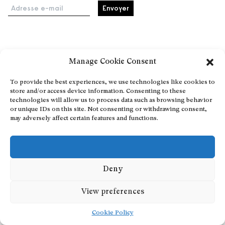
Adresse e-mail
Accueil
Manage Cookie Consent
Événements
À propos
To provide the best experiences, we use technologies like cookies to
store and/or access device information. Consenting to these
Partenaires
technologies will allow us to process data such as browsing behavior
Contact
or unique IDs on this site. Not consenting or withdrawing consent,
may adversely affect certain features and functions.
Conditions générales
Confidentialité et cookies
Communiquer votre événement
Devenez contributeur
Deny
View preferences
Cookie Policy