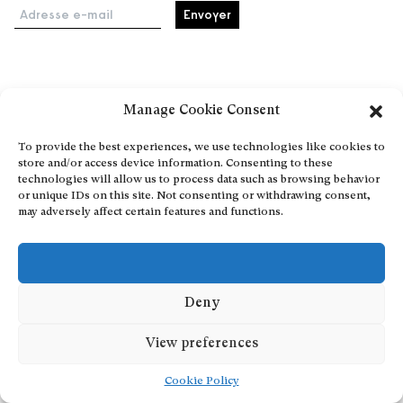
Adresse e-mail
Accueil
Manage Cookie Consent
Événements
À propos
To provide the best experiences, we use technologies like cookies to
store and/or access device information. Consenting to these
Partenaires
technologies will allow us to process data such as browsing behavior
Contact
or unique IDs on this site. Not consenting or withdrawing consent,
may adversely affect certain features and functions.
Conditions générales
Confidentialité et cookies
Communiquer votre événement
Devenez contributeur
Deny
View preferences
Cookie Policy