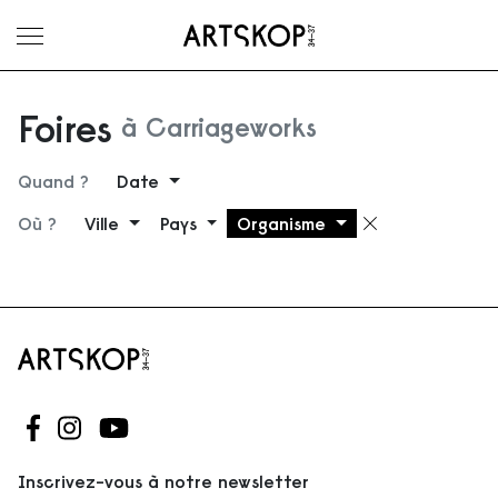
Ouvrir le menu
Foires
à Carriageworks
Quand ?
Date
Où ?
Ville
Pays
Organisme
Supprimer 
Suivez-nous sur Facebook
Suivez-nous sur Instagram
Suivez-nous sur Youtube
Inscrivez-vous à notre newsletter